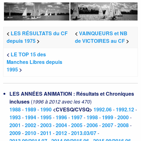
<
LES RÉSULTATS du CF
<
VAINQUEURS et NB
depuis 1975
>
de VICTOIRES au CF
>
<
LE TOP 15 des
Manches Libres depuis
1995
>
LES ANNÉES ANIMATION : Résultats et Chroniques
incluses
(
1996 à 2012 avec les 470
)
1988
-
1989
-
1990
<CVESQ/CVSQ>
1992.06
-
1992.12
-
1993
-
1994
-
1995
-
1996
-
1997
-
1998
-
1999
-
2000
-
2001
-
2002
-
2003
-
2004
-
2005
-
2006
-
2007
-
2008
-
2009
-
2010
-
2011
-
2012
-
2013.03/07
-
2013.09/2014.07
-
2014.09/2015.06
-
2015.09/2016.06
-