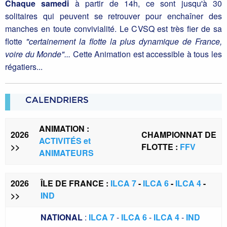
Chaque samedi
à partir de 14h, ce sont jusqu'à 30
solitaires qui peuvent se retrouver pour enchaîner des
manches en toute convivialité. Le CVSQ est très fier de sa
flotte
"certainement la flotte la plus dynamique de France,
voire du Monde"...
Cette Animation est accessible à tous les
régatiers...
CALENDRIERS
ANIMATION :
2026
CHAMPIONNAT DE
ACTIVITÉS et
>>
FLOTTE :
FFV
ANIMATEURS
2026
ÎLE DE FRANCE :
ILCA 7
-
ILCA 6
-
ILCA 4
-
>>
IND
NATIONAL
:
ILCA 7
-
ILCA 6
-
ILCA 4
-
IND