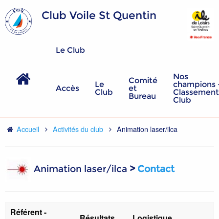
Club Voile St Quentin
Le Club
Nos
Comité
Le
champions 
Accès
et
Club
Classement
Bureau
Club
Accueil
Activités du club
Animation laser/ilca
Animation laser/ilca
>
Contact
Référent -
Résultats
Logistique