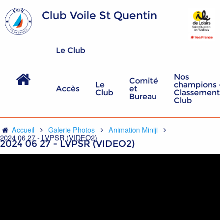
Club Voile St Quentin
Le Club
Nos
Comité
Le
champions 
Accès
et
Club
Classement
Bureau
Club
Accueil
Galerie Photos
Animation Miniji
2024 06 27 - LVPSR (VIDEO2)
2024 06 27 - LVPSR (VIDEO2)